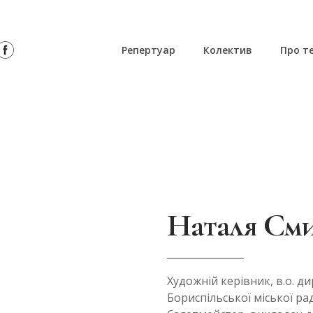
Репертуар
Колектив
Про т
Наталя Cми
Художній керівник, в.о. 
Бориспільської міської рад