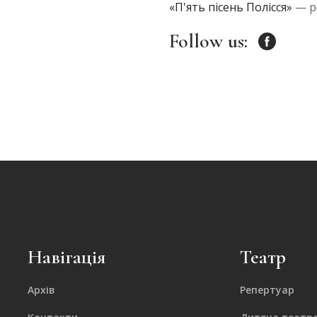
«П'ять пісень Полісся»
— р
Follow us:
Навігація
Театр
Архів
Репертуар