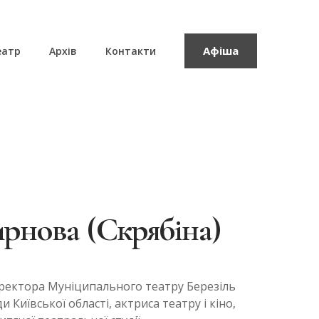
Афіша
еатр
Архів
Контакти
рнова (Cкрябіна)
директора Муніципального театру Березіль
и Київської області, актриса театру і кіно,