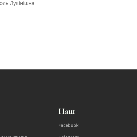
оль Лукінішна
Наш
Facebook