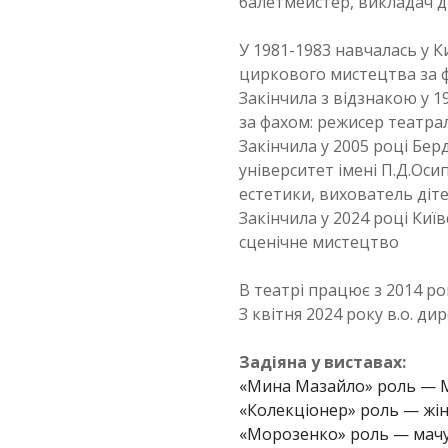
балетмейстер, викладач ди
У 1981-1983 навчалась у 
циркового мистецтва за ф
Закінчила з відзнакою у 
за фахом: режисер театра
Закінчила у 2005 році Бе
університет імені П.Д.Оси
естетики, вихователь діте
Закінчила у 2024 році Киї
сценічне мистецтво
В театрі працює з 2014 ро
З квітня 2024 року в.о. д
Задіяна у виставах:
«Мина Мазайло» роль — 
«Колекціонер» роль — жі
«Морозенко» роль — мач