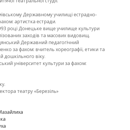
тячої театральної студії.
Київському Державному училищі естрадно-
ахом: артистка естради.
1993 році Донецьке вище училище культури
лізованих заходів та масових видовищ.
рдянський Державний педагогічний
пенко за фахом: вчитель хореографії, етики та
й дошкільного віку.
вський університет культури за фахом:
ку.
иректора театру «Березіль»
Мазайлиха
нка
уха