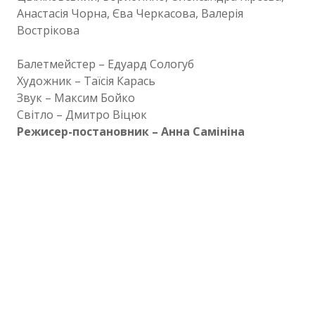
Анастасія Чорна, Єва Черкасова, Валерія
Вострікова
Балетмейстер – Едуард Сологуб
Художник – Таїсія Карась
Звук – Максим Бойко
Світло – Дмитро Віцюк
Режисер-постановник – Анна Самініна