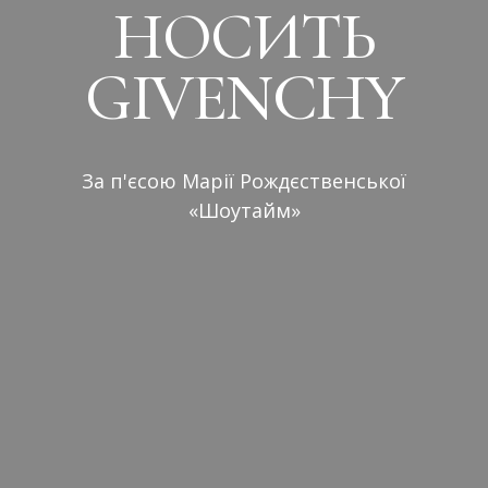
НОСИТЬ
GIVENCHY
За п'єсою Марії Рождєственської
«Шоутайм»