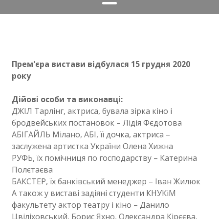
Прем'єра вистави відбулася 15 грудня 2020
року
Дійові особи та виконавці:
ДЖІЛ Тарлінг, актриса, бувала зірка кіно і
бродвейських постановок – Лідія Фєдотова
АБІГАЙЛЬ Мілано, АБI, її дочка, актриса –
заслужена артистка України Олена Хижна
РУФЬ, їх помічниця по господарству – Катерина
Полєтаєва
БАКСТЕР, їх банківський менеджер – Іван Жилюк
А також у виставі задіяні студенти КНУКіМ
факультету актор театру і кіно – Данило
Цвіліховський, Борис Яхно, Олександра Кірєєва,