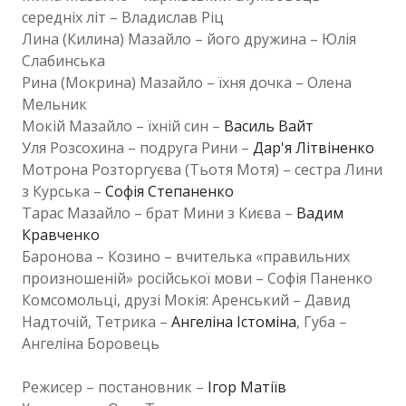
середніх літ – Владислав Ріц
Лина (Килина) Мазайло – його дружина – Юлія
Слабинська
Рина (Мокрина) Мазайло – їхня дочка – Олена
Мельник
Мокій Мазайло – їхній син –
Василь Вайт
Уля Розсохина – подруга Рини –
Дар'я Літвіненко
Мотрона Розторгуєва (Тьотя Мотя) – сестра Лини
з Курська –
Софія Степаненко
Тарас Мазайло – брат Мини з Києва –
Вадим
Кравченко
Баронова – Козино – вчителька «правильних
произношеній» російської мови – Софія Паненко
Комсомольці, друзі Мокія: Аренський – Давид
Надточій, Тетрика –
Ангеліна Істоміна
, Губа –
Ангеліна Боровець
Режисер – постановник –
Ігор Матіїв