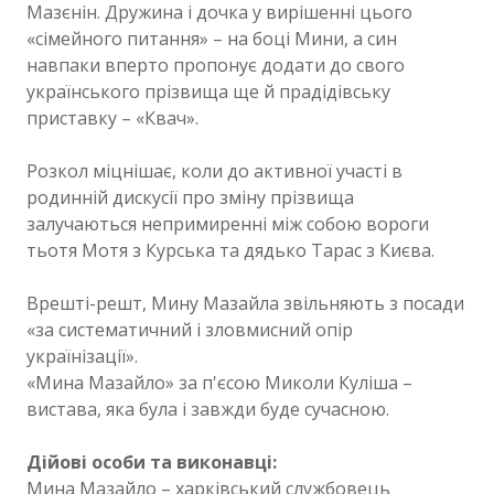
Мазєнін. Дружина і дочка у вирішенні цього
«сімейного питання» – на боці Мини, а син
навпаки вперто пропонує додати до свого
українського прізвища ще й прадідівську
приставку – «Квач».
Розкол міцнішає, коли до активної участі в
родинній дискусії про зміну прізвища
залучаються непримиренні між собою вороги
тьотя Мотя з Курська та дядько Тарас з Києва.
Врешті-решт, Мину Мазайла звільняють з посади
«за систематичний і зловмисний опір
українізації».
«Мина Мазайло» за п'єсою Миколи Куліша –
вистава, яка була і завжди буде сучасною.
Дійові особи та виконавці:
Мина Мазайло – харківський службовець