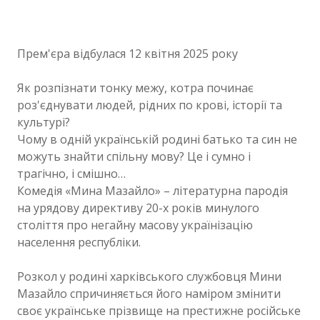
Прем'єра відбулася 12 квітня 2025 року
Як розпізнати тонку межу, котра починає
роз'єднувати людей, рідних по крові, історії та
культурі?
Чому в одній українській родині батько та син не
можуть знайти спільну мову? Це і сумно і
трагічно, і смішно…
Комедія «Мина Мазайло» – літературна пародія
на урядову директиву 20-х років минулого
століття про негайну масову українізацію
населення республіки.
Розкол у родині харківського службовця Мини
Мазайло спричиняється його наміром змінити
своє українське прізвище на престижне російське