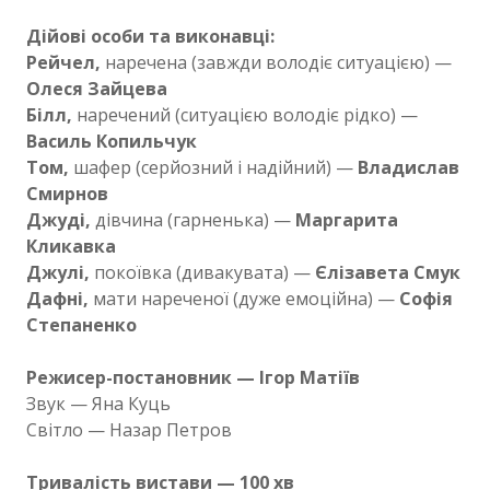
Дійові особи та виконавці:
Рейчел,
наречена (завжди володіє ситуацією) —
Олеся Зайцева
Білл,
наречений (ситуацією володіє рідко) —
Василь Копильчук
Том,
шафер (серйозний і надійний) —
Владислав
Смирнов
Джуді,
дівчина (гарненька) —
Маргарита
Кликавка
Джулі,
покоївка (дивакувата) —
Єлізавета Смук
Дафні,
мати нареченої (дуже емоційна) —
Софія
Степаненко
Режисер-постановник — Ігор Матіїв
Звук — Яна Куць
Світло — Назар Петров
Тривалість вистави — 100 хв