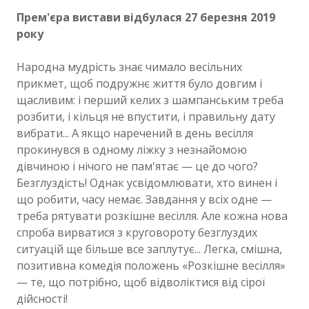
Прем'єра вистави відбулася 27 березня 2019
року
Народна мудрість знає чимало весільних
прикмет, щоб подружнє життя було довгим і
щасливим: і перший келих з шампанським треба
розбити, і кільця не впустити, і правильну дату
вибрати... А якщо наречений в день весілля
прокинувся в одному ліжку з незнайомою
дівчиною і нічого не пам'ятає — це до чого?
Безглуздість! Однак усвідомлювати, хто винен і
що робити, часу немає. Завдання у всіх одне —
треба рятувати розкішне весілля. Але кожна нова
спроба вирватися з круговороту безглуздих
ситуацій ще більше все заплутує... Легка, смішна,
позитивна комедія положень «Розкішне весілля»
— те, що потрібно, щоб відволіктися від сірої
дійсності!