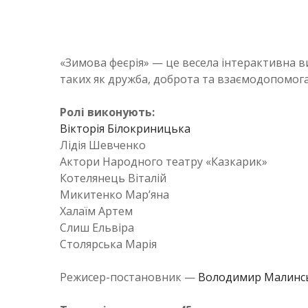
«Зимова феєрія» — це весела інтерактивна ви
таких як дружба, доброта та взаємодопомог
Ролі виконують:
Вікторія Білокриницька
Лідія Шевченко
Актори Народного театру «Казкарик»
Котелянець Віталій
Микитенко Мар’яна
Халаїм Артем
Слиш Ельвіра
Столярська Марія
Режисер-постановник —
Володимир Малинс