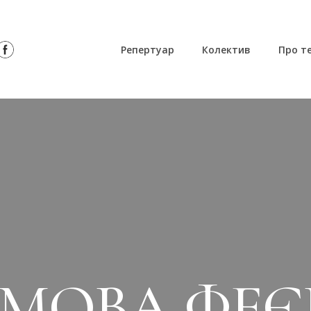
Репертуар
Колектив
Про т
МОВА ФЕЄ