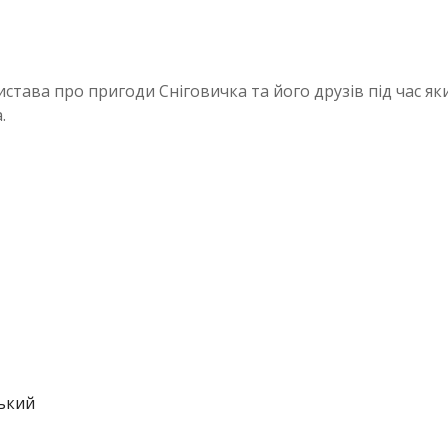
става про пригоди Сніговичка та його друзів під час я
а.
ький