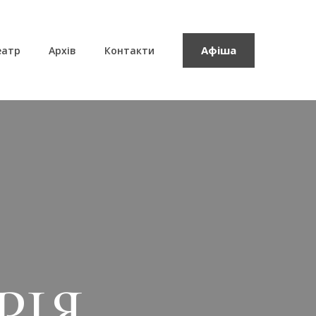
Афіша
еатр
Архів
Контакти
РІЯ